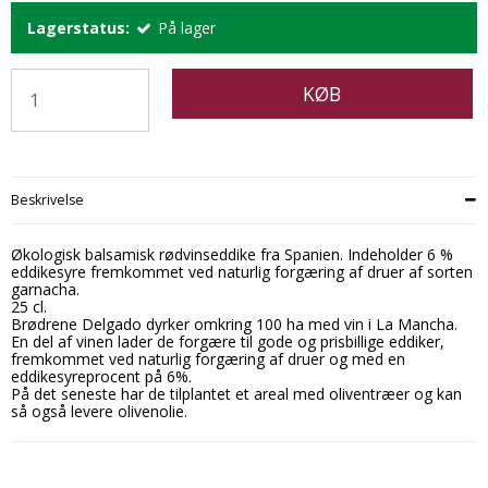
Lagerstatus:
På lager
KØB
Beskrivelse
Økologisk balsamisk rødvinseddike fra Spanien. Indeholder 6 %
eddikesyre fremkommet ved naturlig forgæring af druer af sorten
garnacha.
25 cl.
Brødrene Delgado dyrker omkring 100 ha med vin i La Mancha.
En del af vinen lader de forgære til gode og prisbillige eddiker,
fremkommet ved naturlig forgæring af druer og med en
eddikesyreprocent på 6%.
På det seneste har de tilplantet et areal med oliventræer og kan
så også levere olivenolie.