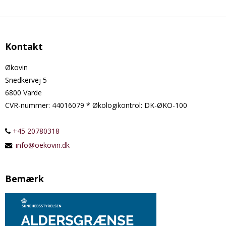
Kontakt
Økovin
Snedkervej 5
6800 Varde
CVR-nummer
:
44016079 * Økologikontrol: DK-ØKO-100
+45 20780318
:
info@oekovin.dk
Bemærk