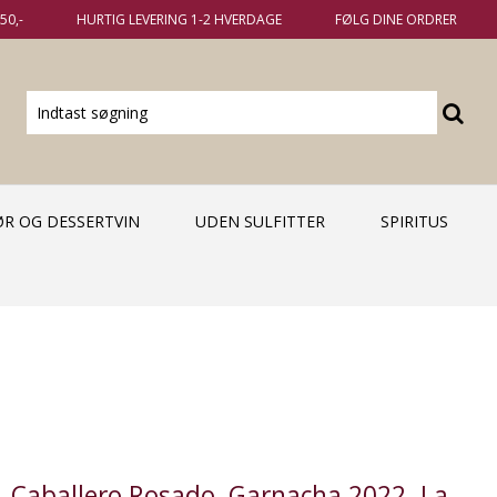
50,-
HURTIG LEVERING 1-2 HVERDAGE
FØLG DINE ORDRER
KØR OG DESSERTVIN
UDEN SULFITTER
SPIRITUS
Caballero Rosado, Garnacha 2022. La