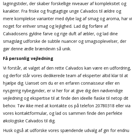
lagringstider, der skaber forskellige niveauer af kompleksitet og
karakter. Fra friske og frugtagtige unge Calvados til ældre og
mere komplekse varianter med dybe lag af smag og aroma, har vi
noget for enhver smag og lejlighed. Lad dig forføre af
Calvadosens gyldne farve og rige duft af æbler, og lad dine
smagsløg udforske de subtile nuancer og smagsoplevelser, der
gør denne ædle brændevin så unik.
Få personlig vejledning
Vi forstår, at valget af den rette Calvados kan være en udfordring,
og derfor står vores dedikerede team af eksperter altid klar til at
hjælpe dig. Uanset om du er en erfaren connaisseur eller en
nysgerrig nybegynder, er vi her for at give dig den nødvendige
vejledning og ekspertise til at finde den ideelle flaske til netop dit
behov. Tøv ikke med at kontakte os på telefon 20780318 eller via
vores kontaktformular, og lad os sammen finde den perfekte
økologiske Calvados til dig.
Husk også at udforske vores spændende udvalg af gin for endnu