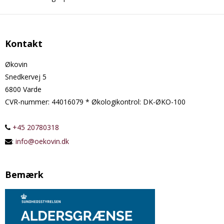
Kontakt
Økovin
Snedkervej 5
6800 Varde
CVR-nummer
:
44016079 * Økologikontrol: DK-ØKO-100
+45 20780318
:
info@oekovin.dk
Bemærk