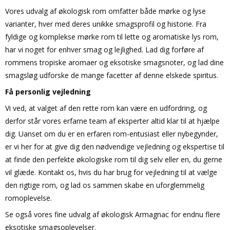
Vores udvalg af økologisk rom omfatter både mørke og lyse
varianter, hver med deres unikke smagsprofil og historie. Fra
fyldige og komplekse mørke rom til lette og aromatiske lys rom,
har vi noget for enhver smag og lejlighed. Lad dig forføre af
rommens tropiske aromaer og eksotiske smagsnoter, og lad dine
smagsløg udforske de mange facetter af denne elskede spiritus.
Få personlig vejledning
Vi ved, at valget af den rette rom kan være en udfordring, og
derfor står vores erfarne team af eksperter altid klar til at hjælpe
dig. Uanset om du er en erfaren rom-entusiast eller nybegynder,
er vi her for at give dig den nødvendige vejledning og ekspertise til
at finde den perfekte økologiske rom til dig selv eller en, du gerne
vil glæde. Kontakt os, hvis du har brug for vejledning til at vælge
den rigtige rom, og lad os sammen skabe en uforglemmelig
romoplevelse.
Se også vores fine udvalg af økologisk Armagnac for endnu flere
eksotiske smagsoplevelser.