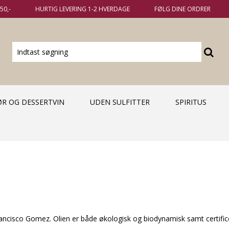
50,-
HURTIG LEVERING 1-2 HVERDAGE
FØLG DINE ORDRER
KØR OG DESSERTVIN
UDEN SULFITTER
SPIRITUS
Francisco Gomez. Olien er både økologisk og biodynamisk samt certif