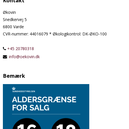
Kontakt
Økovin
Snedkervej 5
6800 Varde
CVR-nummer
:
44016079 * Økologikontrol: DK-ØKO-100
+45 20780318
:
info@oekovin.dk
Bemærk