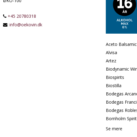
ØKO-100
+45 20780318
:
info@oekovin.dk
Aceto Balsamic
Alvisa
Artez
Biodynamic Win
Biospirits
Biostilla
Bodegas Arcan
Bodegas Franc
Bodegas Roble
Bornholm Spirit
Se mere