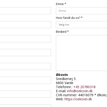
Emne
*
Hvor fandt du os?
*
Besked
*
Økovin
Snedkervej 5
6800 Varde
Telefonnr.:
+45 20780318
E-mail:
info@oekovin.dk
CVR-nummer: 44016079 * Økolog
Web:
https://oekovin.dk