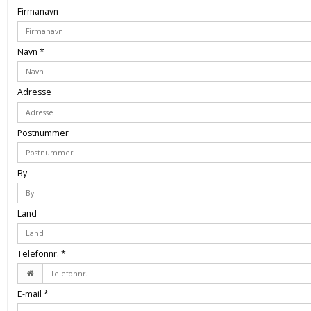
Firmanavn
Navn
*
Adresse
Postnummer
By
Land
Telefonnr.
*
E-mail
*