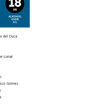
o del Duca
e Lunar
o
isco Gómez
s
s