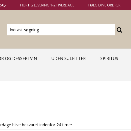
50,-
HURTIG LEVERING 1-2 HVERDAGE
FØLG DINE ORDRER
KØR OG DESSERTVIN
UDEN SULFITTER
SPIRITUS
dage blive besvaret indenfor 24 timer.