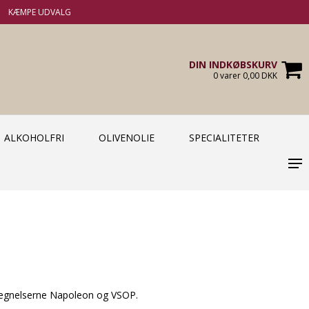
KÆMPE UDVALG
DIN INDKØBSKURV
0 varer 0,00 DKK
ALKOHOLFRI
OLIVENOLIE
SPECIALITETER
etegnelserne Napoleon og VSOP.