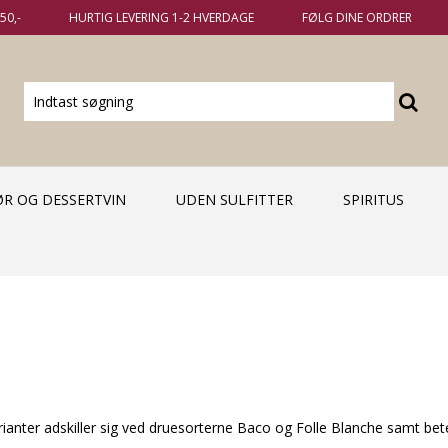
50,-
HURTIG LEVERING 1-2 HVERDAGE
FØLG DINE ORDRER
KØR OG DESSERTVIN
UDEN SULFITTER
SPIRITUS
rianter adskiller sig ved druesorterne Baco og Folle Blanche samt b