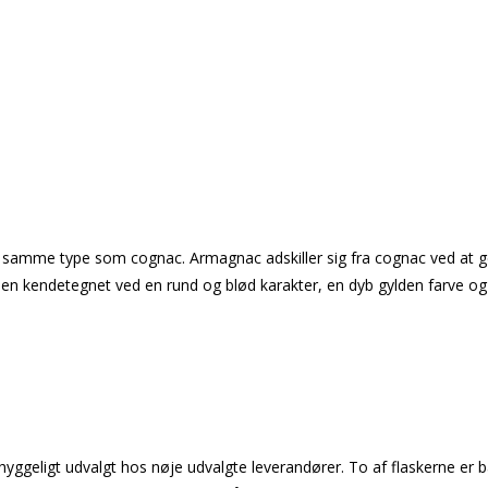
 samme type som cognac. Armagnac adskiller sig fra cognac ved at gen
den kendetegnet ved en rund og blød karakter, en dyb gylden farve og
omhyggeligt udvalgt hos nøje udvalgte leverandører. To af flaskerne 