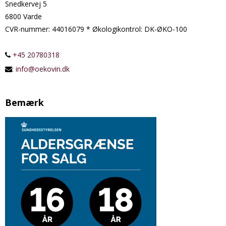
Snedkervej 5
6800 Varde
CVR-nummer
:
44016079 * Økologikontrol: DK-ØKO-100
+45 20780318
:
info@oekovin.dk
Bemærk