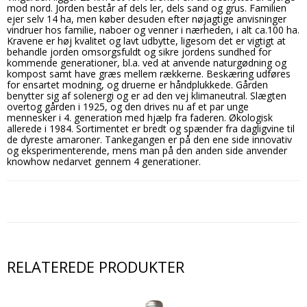
mod nord. Jorden består af dels ler, dels sand og grus. Familien
ejer selv 14 ha, men køber desuden efter nøjagtige anvisninger
vindruer hos familie, naboer og venner i nærheden, i alt ca.100 ha.
Kravene er høj kvalitet og lavt udbytte, ligesom det er vigtigt at
behandle jorden omsorgsfuldt og sikre jordens sundhed for
kommende generationer, bl.a. ved at anvende naturgødning og
kompost samt have græs mellem rækkerne. Beskæring udføres
for ensartet modning, og druerne er håndplukkede. Gården
benytter sig af solenergi og er ad den vej klimaneutral. Slægten
overtog gården i 1925, og den drives nu af et par unge
mennesker i 4. generation med hjælp fra faderen. Økologisk
allerede i 1984. Sortimentet er bredt og spænder fra dagligvine til
de dyreste amaroner. Tankegangen er på den ene side innovativ
og eksperimenterende, mens man på den anden side anvender
knowhow nedarvet gennem 4 generationer.
RELATEREDE PRODUKTER