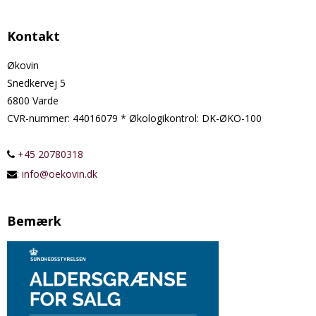
Kontakt
Økovin
Snedkervej 5
6800 Varde
CVR-nummer
:
44016079 * Økologikontrol: DK-ØKO-100
+45 20780318
:
info@oekovin.dk
Bemærk