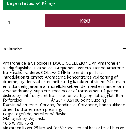
Lagerstatus:
På lager
KØB
Beskrivelse
Amarone della Valpolicella DOCG COLLEZIONE An Amarone er
stadig flagskibet i Valpolicella-regionen i Veneto. Denne Amarone
fra Fasolis fra deres COLLEZIONE linje er den perfekte
introduktion til emnet. Aromaerne koncentreres ved tørring af
druerne, og der skabes en helt særlig karakter af vinen. På næsen
en vidunderlig aroma af morellokirsebær, der næsten minder om
kirsebærbrandy, suppleret med noter af romrosiner. På ganen
diskret og fint integreret træ, ikke for kraftigt og flot og glat. Ren
forførelse! År 2017 92/100 point Suckling,
Rødvin på druerne: Corvina, Rondinella, Corvinone, håndplukkede
druer. Lufttørrer inden presning.
Lagret egefade, herefter på flaske.
Økologisk og Vegansk.
16,5 % vol. 75 cl.
Vingården ligger 25 km øst for Verona i en dal beskyttet af bjerge