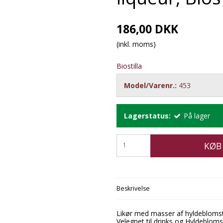
186,00 DKK
(inkl. moms)
Biostilla
Model/Varenr.:
453
Lagerstatus:
På lager
KØB
Beskrivelse
Likør med masser af hyldeblomst
Velegnet til drinks og Hyldeblom