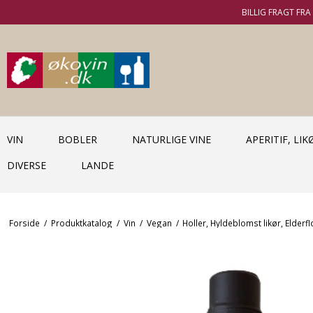
BILLIG FRAGT FRA 
VIN
BOBLER
NATURLIGE VINE
APERITIF, LI
DIVERSE
LANDE
Forside
/
Produktkatalog
/
Vin
/
Vegan
/
Holler, Hyldeblomst likør, Elderfl