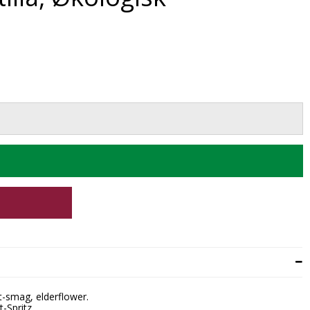
-smag, elderflower.
st-Spritz