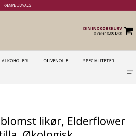
KÆMPE UDVALG
DIN INDKØBSKURV
0 varer 0,00 DKK
ALKOHOLFRI
OLIVENOLIE
SPECIALITETER
eblomst likør, Elderflower
tilla, Økologisk