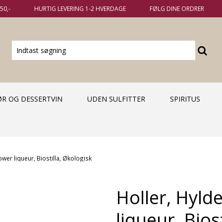
50,-
HURTIG LEVERING 1-2 HVERDAGE
FØLG DINE ORDRER
KØR OG DESSERTVIN
UDEN SULFITTER
SPIRITUS
ower liqueur, Biostilla, Økologisk
Holler, Hyld
liqueur, Bios